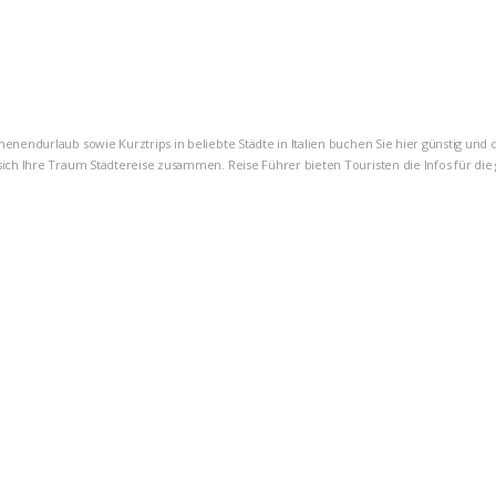
henendurlaub sowie Kurztrips in beliebte Städte in Italien buchen Sie hier günstig und
sich Ihre Traum Städtereise zusammen. Reise Führer bieten Touristen die Infos für die 