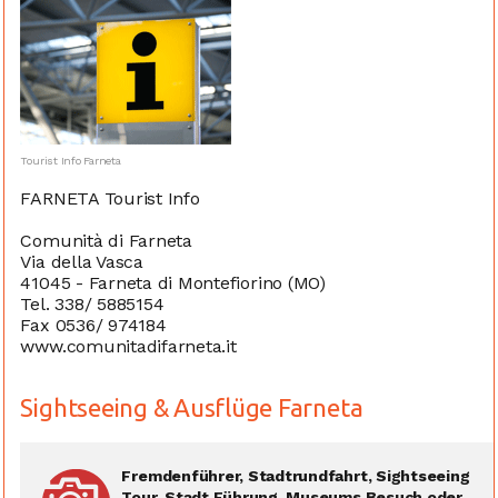
Tourist Info Farneta
FARNETA Tourist Info
Comunità di Farneta
Via della Vasca
41045 - Farneta di Montefiorino (MO)
Tel. 338/ 5885154
Fax 0536/ 974184
www.comunitadifarneta.it
Sightseeing & Ausflüge Farneta
Fremdenführer, Stadtrundfahrt, Sightseeing
Tour, Stadt Führung, Museums Besuch oder