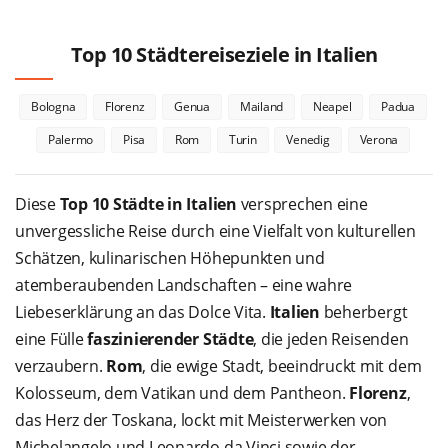
Top 10 Städtereiseziele in Italien
Bologna
Florenz
Genua
Mailand
Neapel
Padua
Palermo
Pisa
Rom
Turin
Venedig
Verona
Diese
Top 10 Städte in Italien
versprechen eine
unvergessliche Reise durch eine Vielfalt von kulturellen
Schätzen, kulinarischen Höhepunkten und
atemberaubenden Landschaften – eine wahre
Liebeserklärung an das Dolce Vita.
Italien
beherbergt
eine Fülle
faszinierender Städte
, die jeden Reisenden
verzaubern.
Rom
, die ewige Stadt, beeindruckt mit dem
Kolosseum, dem Vatikan und dem Pantheon.
Florenz
,
das Herz der Toskana, lockt mit Meisterwerken von
Michelangelo und Leonardo da Vinci sowie der