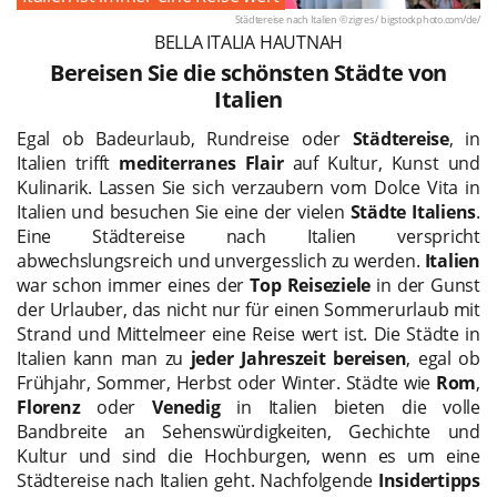
Städtereise nach Italien © zigres /
bigstockphoto.com/de/
BELLA ITALIA HAUTNAH
Bereisen Sie die schönsten Städte von
Italien
Egal ob Badeurlaub, Rundreise oder
Städtereise
, in
Italien trifft
mediterranes Flair
auf Kultur, Kunst und
Kulinarik. Lassen Sie sich verzaubern vom Dolce Vita in
Italien und besuchen Sie eine der vielen
Städte Italiens
.
Eine Städtereise nach Italien verspricht
abwechslungsreich und unvergesslich zu werden.
Italien
war schon immer eines der
Top Reiseziele
in der Gunst
der Urlauber, das nicht nur für einen Sommerurlaub mit
Strand und Mittelmeer eine Reise wert ist. Die Städte in
Italien kann man zu
jeder Jahreszeit bereisen
, egal ob
Frühjahr, Sommer, Herbst oder Winter. Städte wie
Rom
,
Florenz
oder
Venedig
in Italien bieten die volle
Bandbreite an Sehenswürdigkeiten, Gechichte und
Kultur und sind die Hochburgen, wenn es um eine
Städtereise nach Italien geht. Nachfolgende
Insidertipps